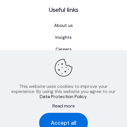
Useful links
About us
Insights
Careers
FAQ
This website uses cookies to improve your
experience. By using this website you agree to our
Data Protection Policy
.
Politique de confidentialité
Read more
Mentions légales
Conditions d’utilisation
Accept all