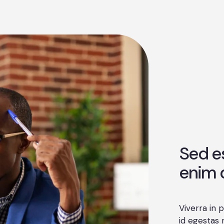
Sed e
enim d
Viverra in
id egestas 