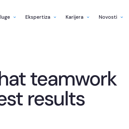
luge
Ekspertiza
Karijera
Novosti
that teamwork
est results