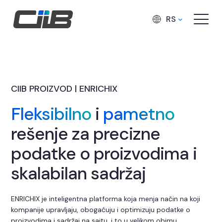
RS
CIIB PROIZVOD | ENRICHIX
Fleksibilno
i
pametno
rešenje za precizne
podatke o proizvodima i
skalabilan sadržaj
ENRICHIX je inteligentna platforma koja menja način na koji
kompanije upravljaju, obogaćuju i optimizuju podatke o
proizvodima i sadržaj na sajtu, i to u velikom obimu.