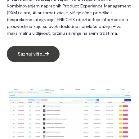
Kombinovanjem naprednih Product Experience Management
(PXM) alata, AI automatizacije, višejezične podrške i
besprekorne integracije, ENRICHIX obezbeđuje informacije o
proizvodima koje su uvek dosledne i privlače pažnju – za
maksimalnu vidljivost, brzinu i širenje na svim tržištima.
Saznaj više…