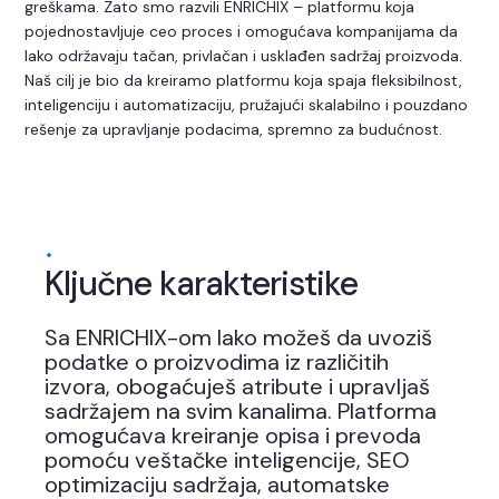
greškama. Zato smo razvili ENRICHIX – platformu koja
pojednostavljuje ceo proces i omogućava kompanijama da
lako održavaju tačan, privlačan i usklađen sadržaj proizvoda.
Naš cilj je bio da kreiramo platformu koja spaja fleksibilnost,
inteligenciju i automatizaciju, pružajući skalabilno i pouzdano
rešenje za upravljanje podacima, spremno za budućnost.
Ključne karakteristike
Sa ENRICHIX-om lako možeš da uvoziš
podatke o proizvodima iz različitih
izvora, obogaćuješ atribute i upravljaš
sadržajem na svim kanalima. Platforma
omogućava kreiranje opisa i prevoda
pomoću veštačke inteligencije, SEO
optimizaciju sadržaja, automatske