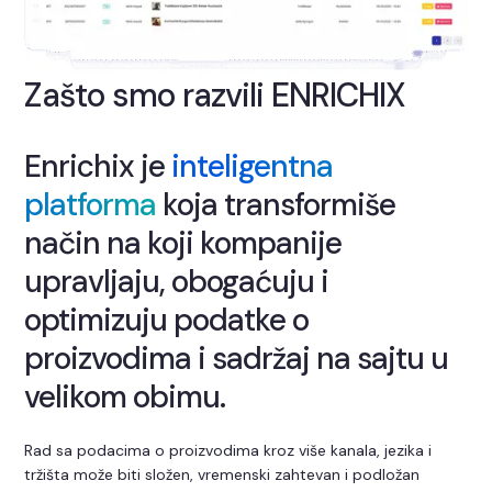
Zašto smo razvili ENRICHIX
Enrichix je
inteligentna
platforma
koja transformiše
način na koji kompanije
upravljaju, obogaćuju i
optimizuju podatke o
proizvodima i sadržaj na sajtu u
velikom obimu.
Rad sa podacima o proizvodima kroz više kanala, jezika i
tržišta može biti složen, vremenski zahtevan i podložan