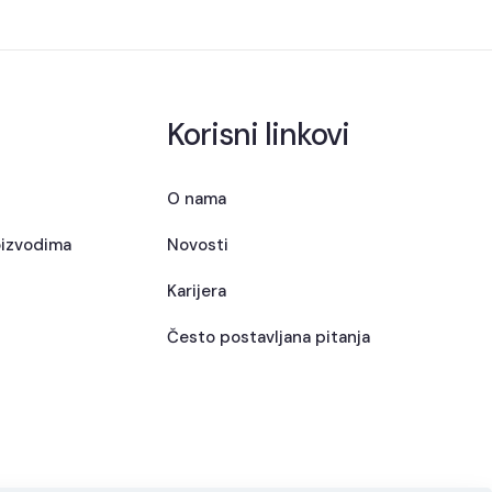
Korisni linkovi
O nama
oizvodima
Novosti
Karijera
Često postavljana pitanja